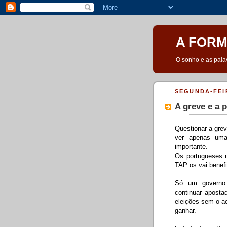
A FORM
O sonho e as pala
SEGUNDA-FEIR
A greve e a p
Questionar a grev
ver apenas um
importante.
Os portugueses n
TAP os vai benefi
Só um governo 
continuar apost
eleições sem o ac
ganhar.