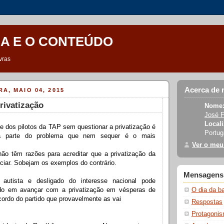
A E O CONTEÚDO
vras
Acerca de
A, MAIO 04, 2015
rivatização
Nome
José F
Locali
e dos pilotos da TAP sem questionar a privatização é
Portug
a parte do problema que nem sequer é o mais
Ver o meu
ão têm razões para acreditar que a privatização da
ciar. Sobejam os exemplos do contrário.
Mensagens 
autista e desligado do interesse nacional pode
O dia da b
ado em avançar com a privatização em vésperas de
ordo do partido que provavelmente as vai
Respostas
Protagoni