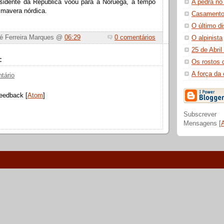
A pedra no
esidente da República voou para a Noruega, a tempo
rimavera nórdica.
Casamento
O último d
sé Ferreira Marques @
06:29
0 comentários
O alpinista
25 de Abri
:
Os rostos 
A força da 
tário
eedback [
Atom
]
Subscrever
Mensagens [