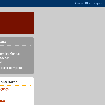
 mim
:
erreira Marques
zação:
al
 perfil completo
anteriores
agunça
smos