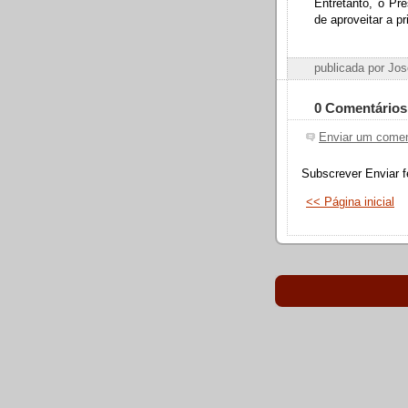
Entretanto, o Pr
de aproveitar a p
publicada por Jo
0 Comentários
Enviar um comen
Subscrever Enviar f
<< Página inicial