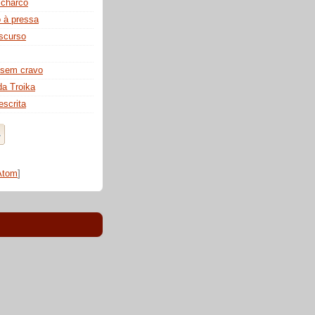
 charco
 à pressa
iscurso
l sem cravo
da Troika
escrita
Atom
]